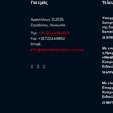
Για εμάς
Τελευ
Υπογρ
Αμφιπόλεως 21,2025,
Συνερ
Στρόβολος, Λευκωσία
της Σ
Εκπαί
Τηλ :
+35722449848/9
26 ΙΟΥΝΊ
Fax :+35722449850
Email.:
Με επ
info@specialolympics.com.cy
η Ημε
«Heal
Κυπρι
Ειδικ
30 ΑΠΡΙ
Με επ
Επαρχι
Κυπρι
Ειδικ
22 ΜΑΡΤ