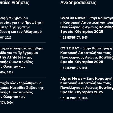
ταίες Ειδήσεις
Αναδημοσιεύσεις
αφή Μνημονίου
Cyprus News – Στην Κομοτη
γασίας για την Προώθηση
η Κυπριακή Αποστολή για του
υμπερίληψης στην
Πανελλήνιους Αγώνες Bowlin
δευση και τον Αθλητισμό
Special Olympics 2025
ΟΥ, 2026
1 ΔΕΚΕΜΒΡΊΟΥ, 2025
ιτυχία πραγματοποιήθηκε
CY TODAY – Στην Κομοτηνή η
ρίδα για το Πρόγραμμα
Κυπριακή Αποστολή για τους
thy Athletes» της
Πανελλήνιους Αγώνες Bowlin
ακής Ομοσπονδίας
Special Olympics 2025
ών Ολυμπιακών
1 ΔΕΚΕΜΒΡΊΟΥ, 2025
ΛΊΟΥ, 2026
Alpha News – Στην Κομοτηνή
ιτυχία ολοκληρώθηκαν οι
Κυπριακή Αποστολή για τους
ακές Ημερίδες Στίβου της
Πανελλήνιους Αγώνες Bowlin
ακής Ομοσπονδίας
Special Olympics 2025
ών Ολυμπιακών
1 ΔΕΚΕΜΒΡΊΟΥ, 2025
ΊΟΥ, 2026