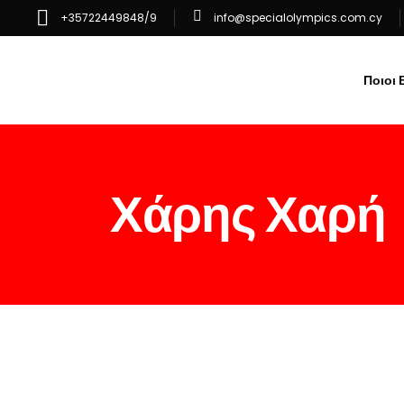
+35722449848/9
info@specialolympics.com.cy
Ποιοι 
Χάρης Χαρή