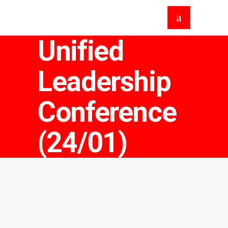
Unified
Leadership
Conference
(24/01)