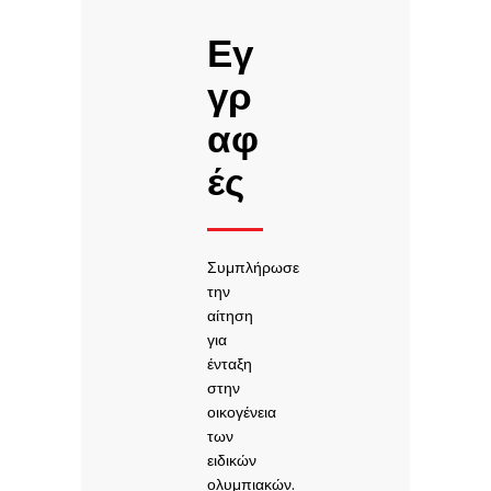
Εγ
γρ
αφ
ές
Συμπλήρωσε
την
αίτηση
για
ένταξη
στην
οικογένεια
των
ειδικών
ολυμπιακών.