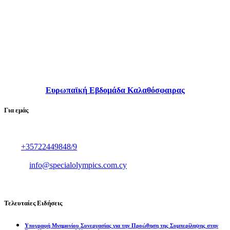
Ευρωπαϊκή Εβδομάδα Καλαθόσφαιρας
Για εμάς
Αμφιπόλεως 21,2025,
Στρόβολος, Λευκωσία
Τηλ :
+35722449848/9
Fax :+35722449850
Email.:
info@specialolympics.com.cy
Τελευταίες Ειδήσεις
Υπογραφή Μνημονίου Συνεργασίας για την Προώθηση της Συμπερίληψης στην