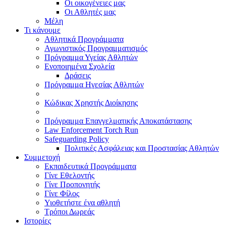
Οι οικογένειες μας
Οι Αθλητές μας
Μέλη
Τι κάνουμε
Αθλητικά Προγράμματα
Αγωνιστικός Προγραμματισμός
Πρόγραμμα Υγείας Αθλητών
Ενοποιημένα Σχολεία
Δράσεις
Πρόγραμμα Ηγεσίας Αθλητών
Κώδικας Χρηστής Διοίκησης
Πρόγραμμα Επαγγελματικής Αποκατάστασης
Law Enforcement Torch Run
Safeguarding Policy
Πολιτικές Ασφάλειας και Προστασίας Αθλητών
Συμμετοχή
Εκπαιδευτικά Προγράμματα
Γίνε Εθελοντής
Γίνε Προπονητής
Γίνε Φίλος
Υιοθετήστε ένα αθλητή
Τρόποι Δωρεάς
Ιστορίες