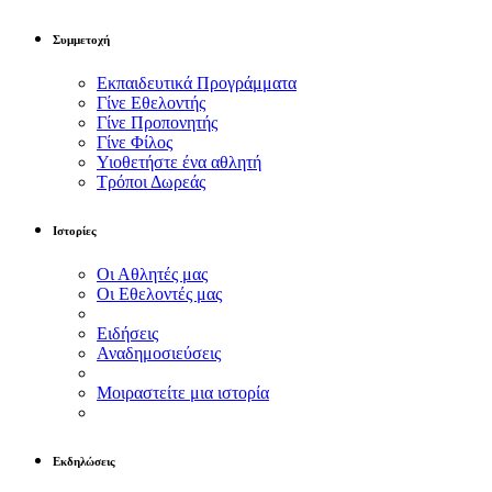
Συμμετοχή
Εκπαιδευτικά Προγράμματα
Γίνε Εθελοντής
Γίνε Προπονητής
Γίνε Φίλος
Υιοθετήστε ένα αθλητή
Τρόποι Δωρεάς
Ιστορίες
Οι Αθλητές μας
Οι Εθελοντές μας
Ειδήσεις
Αναδημοσιεύσεις
Μοιραστείτε μια ιστορία
Εκδηλώσεις