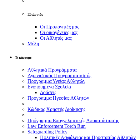
Εθελοντές
Οι Προπονητές μας
Οι οικογένειες μας
Οι Αθλητές μας
Μέλη
Τι κάνουμε
Αθλητικά Προγράμματα
Αγωνιστικός Προγραμματισμός
Πρόγραμμα Υγείας Αθλητών
Ενοποιημένα Σχολεία
Δράσεις
Πρόγραμμα Ηγεσίας Αθλητών
Κώδικας Χρηστής Διοίκησης
Πρόγραμμα Επαγγελματικής Αποκατάστασης
Law Enforcement Torch Run
Safeguarding Policy
Πολιτικές Ασφάλειας και Προστασίας Αθλητών