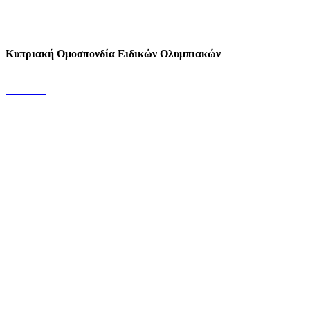
+35722449848/9
info@specialolympics.com.cy
Αμφιπόλεως 21, 2025 Στρόβολος
Λευκωσία
Κυπριακή Ομοσπονδία Ειδικών Ολυμπιακών
Επικοινωνία