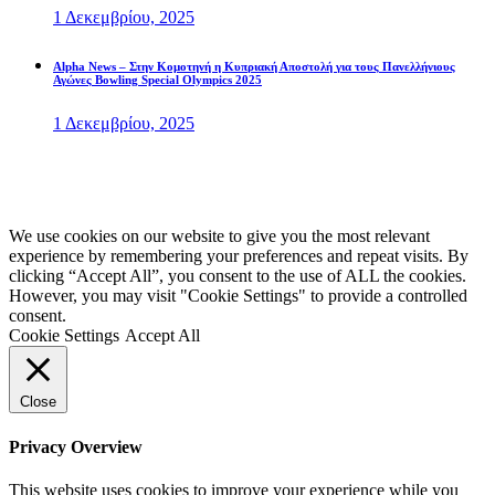
1 Δεκεμβρίου, 2025
Alpha News – Στην Κομοτηνή η Κυπριακή Αποστολή για τους Πανελλήνιους
Αγώνες Bowling Special Olympics 2025
1 Δεκεμβρίου, 2025
ΠΟΛΙΤΙΚΗ ΠΡΟΣΤΑΣΙΑΣ ΠΡΟΣΩΠΙΚΩΝ ΔΕΔΟΜΕΝΩΝ
Κυπριακή Ομοσπονδία Ειδικών Ολυμπιακών | Special Olympics Cyprus
We use cookies on our website to give you the most relevant
experience by remembering your preferences and repeat visits. By
clicking “Accept All”, you consent to the use of ALL the cookies.
However, you may visit "Cookie Settings" to provide a controlled
consent.
Cookie Settings
Accept All
Close
Privacy Overview
This website uses cookies to improve your experience while you