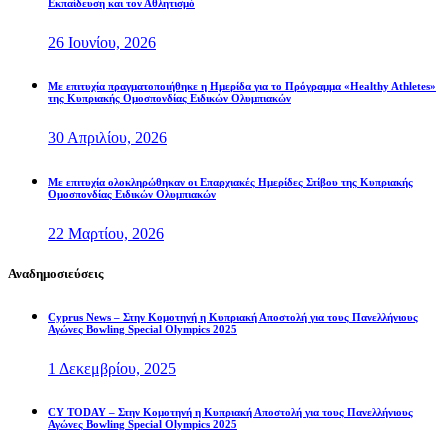
Εκπαίδευση και τον Αθλητισμό
26 Ιουνίου, 2026
Με επιτυχία πραγματοποιήθηκε η Ημερίδα για το Πρόγραμμα «Healthy Athletes»
της Κυπριακής Ομοσπονδίας Ειδικών Ολυμπιακών
30 Απριλίου, 2026
Με επιτυχία ολοκληρώθηκαν οι Επαρχιακές Ημερίδες Στίβου της Κυπριακής
Ομοσπονδίας Ειδικών Ολυμπιακών
22 Μαρτίου, 2026
Αναδημοσιεύσεις
Cyprus News – Στην Κομοτηνή η Κυπριακή Αποστολή για τους Πανελλήνιους
Αγώνες Bowling Special Olympics 2025
1 Δεκεμβρίου, 2025
CY TODAY – Στην Κομοτηνή η Κυπριακή Αποστολή για τους Πανελλήνιους
Αγώνες Bowling Special Olympics 2025