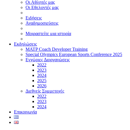
Οι Αθλητές μας
Οι Εθελοντές μας
Ειδήσεις
Αναδημοσιεύσεις
Μοιραστείτε μια ιστορία
Εκδηλώσεις
MATP Coach Developer Training
Special Olympics European Sports Conference 2025
Εγχώριες Διοργανώσεις
2022
2023
2024
2025
2026
Διεθνείς Συμμετοχές
2022
2023
2024
Επικοινωνία