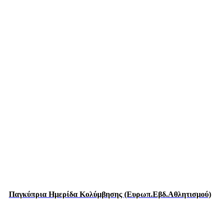
Παγκύπρια Ημερίδα Κολύμβησης (Ευρωπ.Εβδ.Αθλητισμού)