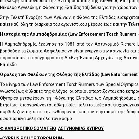
επίβλεψη και συνοδεία της Αντιπροσωπίας της Διεθνούς Επιτροπή
Νικόλαο Αγγελάκη, η Φλόγα της Ελπίδας ταξιδεύει για την χώρα τω
Στην Τελετή Έναρξης των Αγώνων, η Φλόγα της Ελπίδας εισέρχεται
καίει καθ’ όλη τη διάρκεια του αγωνιστικού μέρους έως και την Τελε
Η
ιστορία
της
Λαμπαδηδρομίας
(Law
Enforcement
Torch
Runners 
Η Λαμπαδηδρομία ξεκίνησε το 1981 από τον Αστυνομικό Richard 
βοηθούσε τα Σώματα Ασφαλείας να είναι ενεργά στην κοινωνία και 
παρουσίασε το πρόγραμμα στη Διεθνή Ένωση Αρχηγών της Αστυνομί
Επίπεδο.
Ο ρόλος των Φυλάκων της Φλόγας της Ελπίδας (Law
Enforcement
Το κίνημα των Law Enforcement Torch Runners των Special Olympics
γνωστοί ως Φύλακες της Φλόγας, οι οποίοι απαρτίζονται απο εκπρ
Olympics μεταφέρουν τη Φλόγα της Ελπίδας ως Λαμπαδηδρόμοι, 
Ετησίως, διοργανώνονται αθλητικές, πολιτιστικές και ψυχαγωγικέ
συμβολίζοντας έτσι την ενθάρρυνση και τον εορτασμό της διαφο
αφοσιωμένα μέλη σε όλο τον κόσμο.
ΦΙΛΑΝΘΡΩΠΙΚΟ ΣΩΜΑΤΕΙΟ
ΑΣΤΥΝΟΜΙΑΣ ΚΥΠΡΟΥ
«
CYPRUS POLICE TORCH RUN»