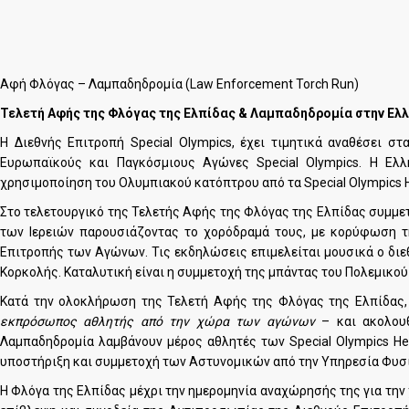
Aφή Φλόγας – Λαμπαδηδρομία (Law Enforcement Torch Run)
Τελετή Αφής της Φλόγας της Ελπίδας & Λαμπαδηδρομία στην Ελ
Η Διεθνής Επιτροπή Special Olympics, έχει τιμητικά αναθέσει σ
Ευρωπαϊκούς και Παγκόσμιους Αγώνες Special Olympics. Η Ελ
χρησιμοποίηση του Ολυμπιακού κατόπτρου από τα Special Olympics H
Στο τελετουργικό της Τελετής Αφής της Φλόγας της Ελπίδας συμμετέ
των Ιερειών παρουσιάζοντας το χορόδραμά τους, με κορύφωση τ
Επιτροπής των Αγώνων. Τις εκδηλώσεις επιμελείται μουσικά ο διεθ
Κορκολής. Καταλυτική είναι η συμμετοχή της μπάντας του Πολεμικού
Κατά την ολοκλήρωση της Τελετή Αφής της Φλόγας της Ελπίδας
εκπρόσωπος αθλητής από την χώρα των αγώνων
– και ακολουθ
Λαμπαδηδρομία λαμβάνουν μέρος αθλητές των Special Olympics Hel
υποστήριξη και συμμετοχή των Αστυνομικών από την Υπηρεσία Φυσ
Η Φλόγα της Ελπίδας μέχρι την ημερομηνία αναχώρησής της για την