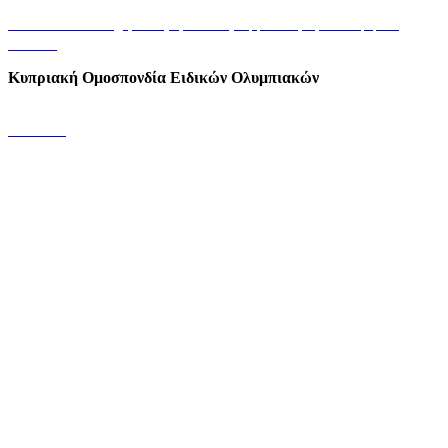
+35722449848/9
info@specialolympics.com.cy
Αμφιπόλεως 21, 2025 Στρόβολος
Λευκωσία
Κυπριακή Ομοσπονδία Ειδικών Ολυμπιακών
Επικοινωνία