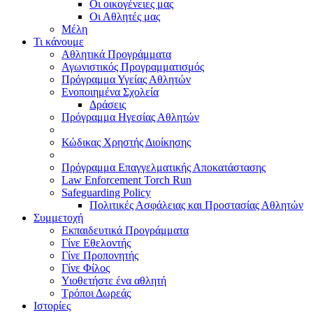
Οι οικογένειες μας
Οι Αθλητές μας
Μέλη
Τι κάνουμε
Αθλητικά Προγράμματα
Αγωνιστικός Προγραμματισμός
Πρόγραμμα Υγείας Αθλητών
Ενοποιημένα Σχολεία
Δράσεις
Πρόγραμμα Ηγεσίας Αθλητών
Κώδικας Χρηστής Διοίκησης
Πρόγραμμα Επαγγελματικής Αποκατάστασης
Law Enforcement Torch Run
Safeguarding Policy
Πολιτικές Ασφάλειας και Προστασίας Αθλητών
Συμμετοχή
Εκπαιδευτικά Προγράμματα
Γίνε Εθελοντής
Γίνε Προπονητής
Γίνε Φίλος
Υιοθετήστε ένα αθλητή
Τρόποι Δωρεάς
Ιστορίες