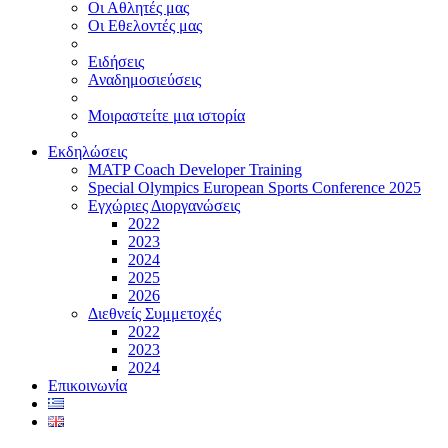
Οι Αθλητές μας
Οι Εθελοντές μας
Ειδήσεις
Αναδημοσιεύσεις
Μοιραστείτε μια ιστορία
Εκδηλώσεις
MATP Coach Developer Training
Special Olympics European Sports Conference 2025
Εγχώριες Διοργανώσεις
2022
2023
2024
2025
2026
Διεθνείς Συμμετοχές
2022
2023
2024
Επικοινωνία