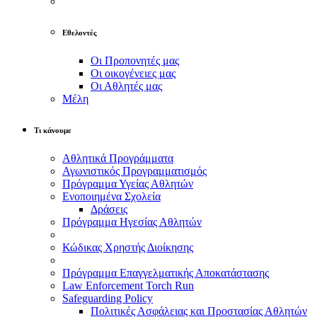
Εθελοντές
Οι Προπονητές μας
Οι οικογένειες μας
Οι Αθλητές μας
Μέλη
Τι κάνουμε
Αθλητικά Προγράμματα
Αγωνιστικός Προγραμματισμός
Πρόγραμμα Υγείας Αθλητών
Ενοποιημένα Σχολεία
Δράσεις
Πρόγραμμα Ηγεσίας Αθλητών
Κώδικας Χρηστής Διοίκησης
Πρόγραμμα Επαγγελματικής Αποκατάστασης
Law Enforcement Torch Run
Safeguarding Policy
Πολιτικές Ασφάλειας και Προστασίας Αθλητών