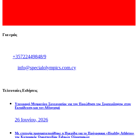
Για εμάς
Αμφιπόλεως 21,2025,
Στρόβολος, Λευκωσία
Τηλ :
+35722449848/9
Fax :+35722449850
Email.:
info@specialolympics.com.cy
Τελευταίες Ειδήσεις
Υπογραφή Μνημονίου Συνεργασίας για την Προώθηση της Συμπερίληψης στην
Εκπαίδευση και τον Αθλητισμό
26 Ιουνίου, 2026
Με επιτυχία πραγματοποιήθηκε η Ημερίδα για το Πρόγραμμα «Healthy Athletes»
της Κυπριακής Ομοσπονδίας Ειδικών Ολυμπιακών