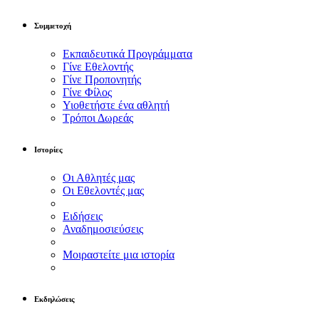
Συμμετοχή
Εκπαιδευτικά Προγράμματα
Γίνε Εθελοντής
Γίνε Προπονητής
Γίνε Φίλος
Υιοθετήστε ένα αθλητή
Τρόποι Δωρεάς
Ιστορίες
Οι Αθλητές μας
Οι Εθελοντές μας
Ειδήσεις
Αναδημοσιεύσεις
Μοιραστείτε μια ιστορία
Εκδηλώσεις