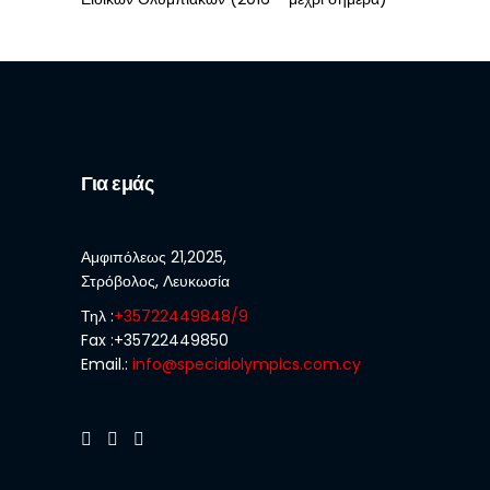
Για εμάς
Αμφιπόλεως 21,2025,
Στρόβολος, Λευκωσία
Τηλ :
+35722449848/9
Fax :+35722449850
Email.:
info@specialolympics.com.cy