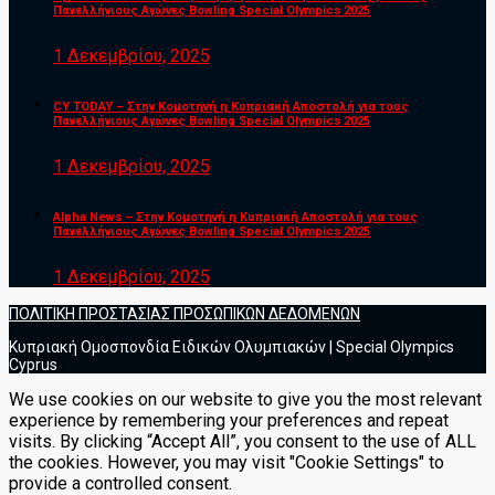
Πανελλήνιους Αγώνες Bowling Special Olympics 2025
1 Δεκεμβρίου, 2025
CY TODAY – Στην Κομοτηνή η Κυπριακή Αποστολή για τους
Πανελλήνιους Αγώνες Bowling Special Olympics 2025
1 Δεκεμβρίου, 2025
Alpha News – Στην Κομοτηνή η Κυπριακή Αποστολή για τους
Πανελλήνιους Αγώνες Bowling Special Olympics 2025
1 Δεκεμβρίου, 2025
ΠΟΛΙΤΙΚΗ ΠΡΟΣΤΑΣΙΑΣ ΠΡΟΣΩΠΙΚΩΝ ΔΕΔΟΜΕΝΩΝ
Κυπριακή Ομοσπονδία Ειδικών Ολυμπιακών | Special Olympics
Cyprus
We use cookies on our website to give you the most relevant
experience by remembering your preferences and repeat
visits. By clicking “Accept All”, you consent to the use of ALL
the cookies. However, you may visit "Cookie Settings" to
provide a controlled consent.