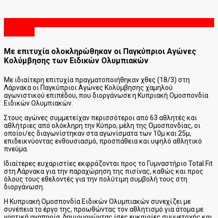
22 Μαρτίου, 2026
Ειδήσεις
Με επιτυχία ολοκληρώθηκαν οι Παγκύπριοι Αγώνες
Κολύμβησης των Ειδικών Ολυμπιακών
Με ιδιαίτερη επιτυχία πραγματοποιήθηκαν χθες (18/3) στη
Λάρνακα οι Παγκύπριοι Αγώνες Κολύμβησης χαμηλού
αγωνιστικού επιπέδου, που διοργάνωσε η Κυπριακή Ομοσπονδία
Ειδικών Ολυμπιακών.
Στους αγώνες συμμετείχαν περισσότεροι από 63 αθλητές και
αθλήτριες από ολόκληρη την Κύπρο, μέλη της Ομοσπονδίας, οι
οποίοι/ες διαγωνίστηκαν στα αγωνίσματα των 10μ και 25μ,
επιδεικνύοντας ενθουσιασμό, προσπάθεια και υψηλό αθλητικό
πνεύμα.
Ιδιαίτερες ευχαριστίες εκφράζονται προς το Γυμναστήριο Total Fit
στη Λάρνακα για την παραχώρηση της πισίνας, καθώς και προς
όλους τους εθελοντές για την πολύτιμη συμβολή τους στη
διοργάνωση.
Η Κυπριακή Ομοσπονδία Ειδικών Ολυμπιακών συνεχίζει με
συνέπεια το έργο της, προωθώντας τον αθλητισμό για άτομα με
νοητική αναπηρία, δημιουργώντας ίσες ευκαιρίες συμμετοχής και