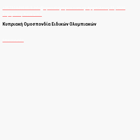
+35722449848/9
info@specialolympics.com.cy
Αμφιπόλεως 21, 2025
Στρόβολος Λευκωσία
Κυπριακή Ομοσπονδία Ειδικών Ολυμπιακών
Επικοινωνία