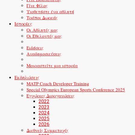
Γίνε Φίλος
Υιοθετήστε ένα αθλητή
Τρόποι Δωρεάς
Ιστορίες
Οι Αθλητές μας
Οι Εθελοντές μας
Ειδήσεις
Αναδημοσιεύσεις
Μοιραστείτε μια ιστορία
Εκδηλώσεις
MATP Coach Developer Training
Special Olympics European Sports Conference 2025
Εγχώριες Διοργανώσεις
2022
2023
2024
2025
2026
Διεθνείς Συμμετοχές