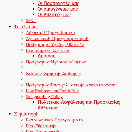
Οι Προπονητές μας
Οι οικογένειες μας
Οι Αθλητές μας
Μέλη
Τι κάνουμε
Αθλητικά Προγράμματα
Αγωνιστικός Προγραμματισμός
Πρόγραμμα Υγείας Αθλητών
Ενοποιημένα Σχολεία
Δράσεις
Πρόγραμμα Ηγεσίας Αθλητών
Κώδικας Χρηστής Διοίκησης
Πρόγραμμα Επαγγελματικής Αποκατάστασης
Law Enforcement Torch Run
Safeguarding Policy
Πολιτικές Ασφάλειας και Προστασίας
Αθλητών
Συμμετοχή
Εκπαιδευτικά Προγράμματα
Γίνε Εθελοντής
Γίνε Προπονητής