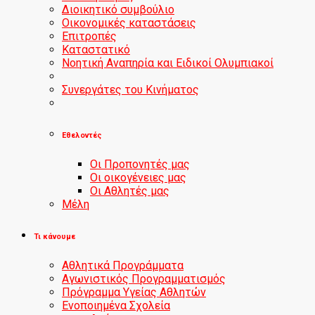
Διοικητικό συμβούλιο
Οικονομικές καταστάσεις
Επιτροπές
Καταστατικό
Νοητική Αναπηρία και Ειδικοί Ολυμπιακοί
Συνεργάτες του Κινήματος
Εθελοντές
Οι Προπονητές μας
Οι οικογένειες μας
Οι Αθλητές μας
Μέλη
Τι κάνουμε
Αθλητικά Προγράμματα
Αγωνιστικός Προγραμματισμός
Πρόγραμμα Υγείας Αθλητών
Ενοποιημένα Σχολεία