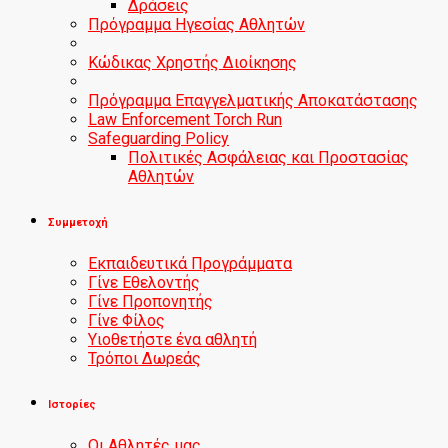
Δράσεις
Πρόγραμμα Ηγεσίας Αθλητών
Κώδικας Χρηστής Διοίκησης
Πρόγραμμα Επαγγελματικής Αποκατάστασης
Law Enforcement Torch Run
Safeguarding Policy
Πολιτικές Ασφάλειας και Προστασίας
Αθλητών
Συμμετοχή
Εκπαιδευτικά Προγράμματα
Γίνε Εθελοντής
Γίνε Προπονητής
Γίνε Φίλος
Υιοθετήστε ένα αθλητή
Τρόποι Δωρεάς
Ιστορίες
Οι Αθλητές μας