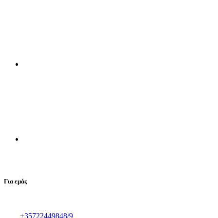
Για εμάς
Αμφιπόλεως 21,2025,
Στρόβολος, Λευκωσία
Τηλ :
+35722449848/9