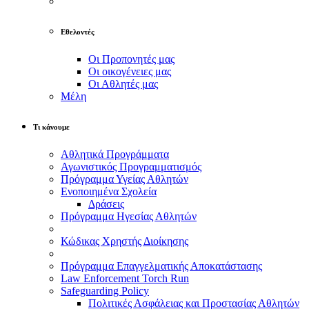
Εθελοντές
Οι Προπονητές μας
Οι οικογένειες μας
Οι Αθλητές μας
Μέλη
Τι κάνουμε
Αθλητικά Προγράμματα
Αγωνιστικός Προγραμματισμός
Πρόγραμμα Υγείας Αθλητών
Ενοποιημένα Σχολεία
Δράσεις
Πρόγραμμα Ηγεσίας Αθλητών
Κώδικας Χρηστής Διοίκησης
Πρόγραμμα Επαγγελματικής Αποκατάστασης
Law Enforcement Torch Run
Safeguarding Policy
Πολιτικές Ασφάλειας και Προστασίας Αθλητών