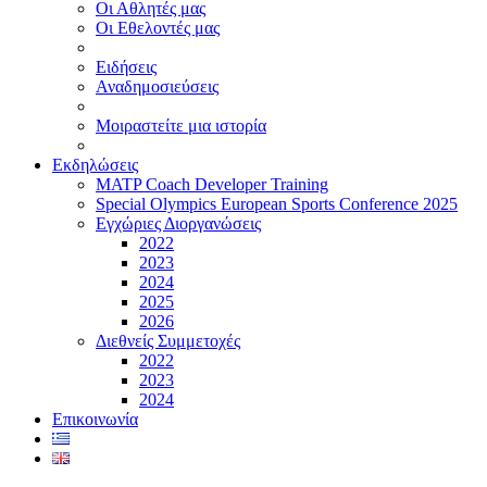
Οι Αθλητές μας
Οι Εθελοντές μας
Ειδήσεις
Αναδημοσιεύσεις
Μοιραστείτε μια ιστορία
Εκδηλώσεις
MATP Coach Developer Training
Special Olympics European Sports Conference 2025
Εγχώριες Διοργανώσεις
2022
2023
2024
2025
2026
Διεθνείς Συμμετοχές
2022
2023
2024
Επικοινωνία