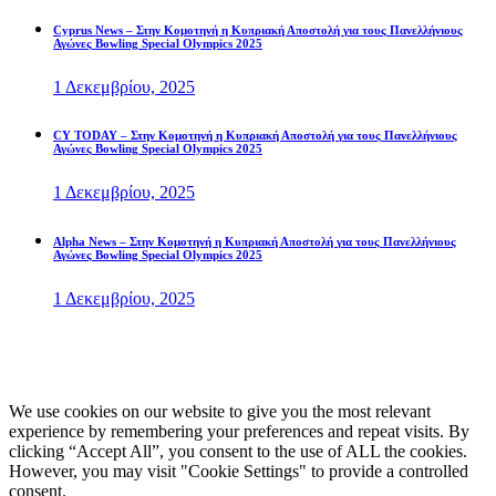
Cyprus News – Στην Κομοτηνή η Κυπριακή Αποστολή για τους Πανελλήνιους
Αγώνες Bowling Special Olympics 2025
1 Δεκεμβρίου, 2025
CY TODAY – Στην Κομοτηνή η Κυπριακή Αποστολή για τους Πανελλήνιους
Αγώνες Bowling Special Olympics 2025
1 Δεκεμβρίου, 2025
Alpha News – Στην Κομοτηνή η Κυπριακή Αποστολή για τους Πανελλήνιους
Αγώνες Bowling Special Olympics 2025
1 Δεκεμβρίου, 2025
ΠΟΛΙΤΙΚΗ ΠΡΟΣΤΑΣΙΑΣ ΠΡΟΣΩΠΙΚΩΝ ΔΕΔΟΜΕΝΩΝ
Κυπριακή Ομοσπονδία Ειδικών Ολυμπιακών | Special Olympics Cyprus
We use cookies on our website to give you the most relevant
experience by remembering your preferences and repeat visits. By
clicking “Accept All”, you consent to the use of ALL the cookies.
However, you may visit "Cookie Settings" to provide a controlled
consent.