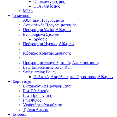
Οι οικογένειες μας
Οι Αθλητές μας
Μέλη
Τι κάνουμε
Αθλητικά Προγράμματα
Αγωνιστικός Προγραμματισμός
Πρόγραμμα Υγείας Αθλητών
Ενοποιημένα Σχολεία
Δράσεις
Πρόγραμμα Ηγεσίας Αθλητών
Κώδικας Χρηστής Διοίκησης
Πρόγραμμα Επαγγελματικής Αποκατάστασης
Law Enforcement Torch Run
Safeguarding Policy
Πολιτικές Ασφάλειας και Προστασίας Αθλητών
Συμμετοχή
Εκπαιδευτικά Προγράμματα
Γίνε Εθελοντής
Γίνε Προπονητής
Γίνε Φίλος
Υιοθετήστε ένα αθλητή
Τρόποι Δωρεάς
Ιστορίες