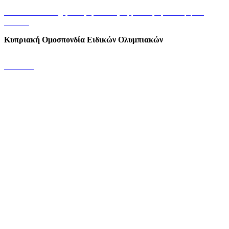
+35722449848/9
info@specialolympics.com.cy
Αμφιπόλεως 21, 2025 Στρόβολος
Λευκωσία
Κυπριακή Ομοσπονδία Ειδικών Ολυμπιακών
Επικοινωνία