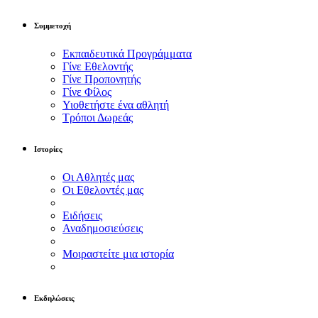
Συμμετοχή
Εκπαιδευτικά Προγράμματα
Γίνε Εθελοντής
Γίνε Προπονητής
Γίνε Φίλος
Υιοθετήστε ένα αθλητή
Τρόποι Δωρεάς
Ιστορίες
Οι Αθλητές μας
Οι Εθελοντές μας
Ειδήσεις
Αναδημοσιεύσεις
Μοιραστείτε μια ιστορία
Εκδηλώσεις