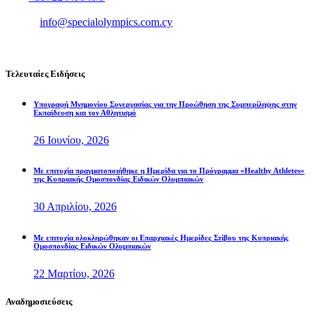
Fax :+35722449850
Email.:
info@specialolympics.com.cy
Τελευταίες Ειδήσεις
Υπογραφή Μνημονίου Συνεργασίας για την Προώθηση της Συμπερίληψης στην
Εκπαίδευση και τον Αθλητισμό
26 Ιουνίου, 2026
Με επιτυχία πραγματοποιήθηκε η Ημερίδα για το Πρόγραμμα «Healthy Athletes»
της Κυπριακής Ομοσπονδίας Ειδικών Ολυμπιακών
30 Απριλίου, 2026
Με επιτυχία ολοκληρώθηκαν οι Επαρχιακές Ημερίδες Στίβου της Κυπριακής
Ομοσπονδίας Ειδικών Ολυμπιακών
22 Μαρτίου, 2026
Αναδημοσιεύσεις