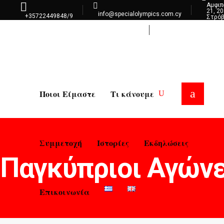
Αμφι
21, 2
info@specialolympics.com.cy
+35722449848/9
Στρό
Λευκ
Επικοινωνία
Ποιοι Είμαστε
Τι κάνουμε
Συμμετοχή
Ιστορίες
Εκδηλώσεις
Παγκύπριοι Αγών
Επικοινωνία