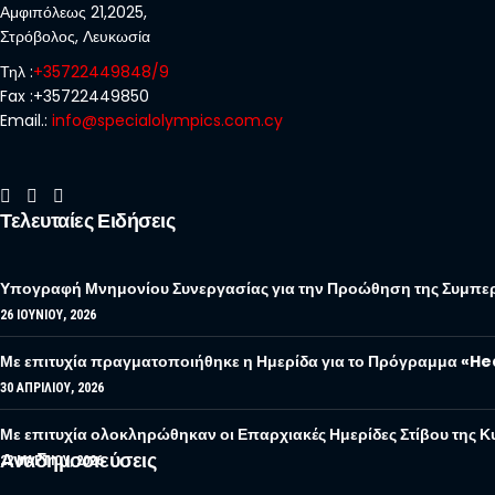
Αμφιπόλεως 21,2025,
Στρόβολος, Λευκωσία
Τηλ :
+35722449848/9
Fax :+35722449850
Email.:
info@specialolympics.com.cy
Τελευταίες Ειδήσεις
Υπογραφή Μνημονίου Συνεργασίας για την Προώθηση της Συμπερ
26 ΙΟΥΝΊΟΥ, 2026
Με επιτυχία πραγματοποιήθηκε η Ημερίδα για το Πρόγραμμα «H
30 ΑΠΡΙΛΊΟΥ, 2026
Με επιτυχία ολοκληρώθηκαν οι Επαρχιακές Ημερίδες Στίβου της
Αναδημοσιεύσεις
22 ΜΑΡΤΊΟΥ, 2026