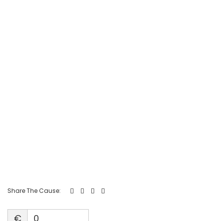
Share The Cause:
€
0