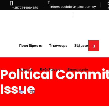
info@specialolympics.com.cy
+35722449848/9
Επικοινωνία
Ποιοι Είμαστε
Τι κάνουμε
Συμμετοχή
Political Commi
Ιστορίες
Εκδηλώσεις
Επικοινωνία
Issue