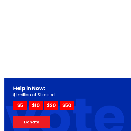
vote
Help in Now:
$1 million of $1 raised
$5
$10
$20
$50
Donate