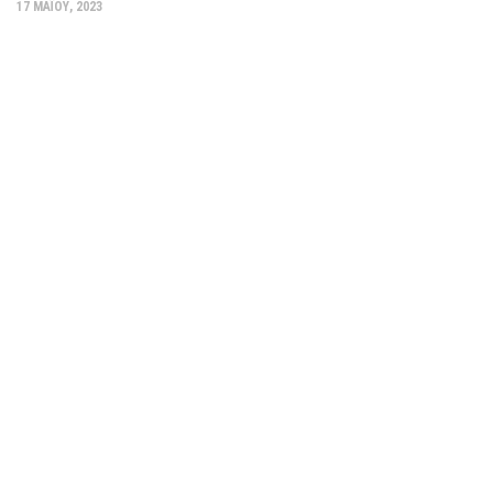
17 ΜΑΪ́ΟΥ, 2023