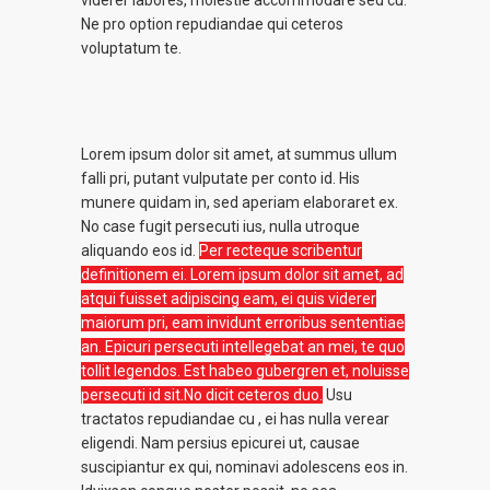
viderer labores, molestie accommodare sed cu.
Ne pro option repudiandae qui ceteros
voluptatum te.
Lorem ipsum dolor sit amet, at summus ullum
falli pri, putant vulputate per conto id. His
munere quidam in, sed aperiam elaboraret ex.
No case fugit persecuti ius, nulla utroque
aliquando eos id.
Per recteque scribentur
definitionem ei. Lorem ipsum dolor sit amet, ad
atqui fuisset adipiscing eam, ei quis viderer
maiorum pri, eam invidunt erroribus sententiae
an. Epicuri persecuti intellegebat an mei, te quo
tollit legendos. Est habeo gubergren et, noluisse
persecuti id sit.No dicit ceteros duo.
Usu
tractatos repudiandae cu , ei has nulla verear
eligendi. Nam persius epicurei ut, causae
suscipiantur ex qui, nominavi adolescens eos in.