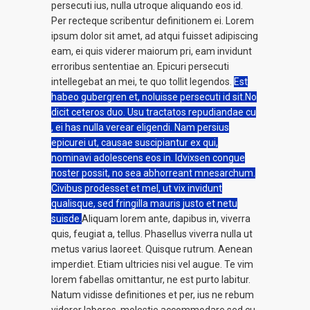
persecuti ius, nulla utroque aliquando eos id.
Per recteque scribentur definitionem ei. Lorem
ipsum dolor sit amet, ad atqui fuisset adipiscing
eam, ei quis viderer maiorum pri, eam invidunt
erroribus sententiae an. Epicuri persecuti
intellegebat an mei, te quo tollit legendos.
Est
habeo gubergren et, noluisse persecuti id sit.No
dicit ceteros duo. Usu tractatos repudiandae cu
, ei has nulla verear eligendi. Nam persius
epicurei ut, causae suscipiantur ex qui,
nominavi adolescens eos in. Idvixsen congue
noster possit, no sea abhorreant mnesarchum.
Civibus prodesset et mel, ut vix invidunt
qualisque, sed fringilla mauris justo et netu
suisde.
Aliquam lorem ante, dapibus in, viverra
quis, feugiat a, tellus. Phasellus viverra nulla ut
metus varius laoreet. Quisque rutrum. Aenean
imperdiet. Etiam ultricies nisi vel augue. Te vim
lorem fabellas omittantur, ne est purto labitur.
Natum vidisse definitiones et per, ius ne rebum