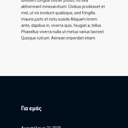
Idvixsen congue noster possit, no sea
abhorreant mnesarchum. Civibus prodesset et
mel, ut vix invidunt qualisque, sed fringilla
mauris justo et netu suisde.Aliquam lorem
ante, dapibus in, viverra quis, feugiat a, tellus.
Phasellus viverra nulla ut metus varius laoreet.
Quisque rutrum. Aenean imperdiet etiam.
Για εμάς