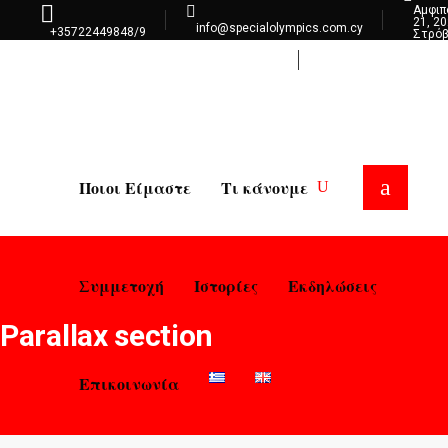
Αμφι
21, 2
info@specialolympics.com.cy
+35722449848/9
Στρό
Λευκ
Επικοινωνία
Ποιοι Είμαστε
Τι κάνουμε
Συμμετοχή
Ιστορίες
Εκδηλώσεις
Parallax section
Επικοινωνία