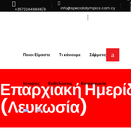
info@specialolympics.com.cy
+35722449848/9
Επικοινωνία
Ποιοι Είμαστε
Τι κάνουμε
Συμμετοχή
Επαρχιακή Ημερίδ
Ιστορίες
Εκδηλώσεις
Επικοινωνία
(Λευκωσία)