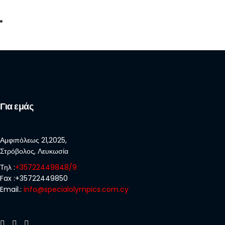
Για εμάς
Αμφιπόλεως 21,2025,
Στρόβολος, Λευκωσία
Τηλ :
+35722449848/9
Fax :+35722449850
Email.:
info@specialolympics.com.cy