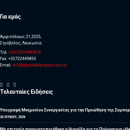
Για εμάς
Αμφιπόλεως 21,2025,
Στρόβολος, Λευκωσία
Τηλ :
+35722449848/9
Fax :+35722449850
Email.:
info@specialolympics.com.cy
Τελευταίες Ειδήσεις
Υπογραφή Μνημονίου Συνεργασίας για την Προώθηση της Συμπερί
26 ΙΟΥΝΊΟΥ, 2026
Με επιτυχία πραγματοποιήθηκε η Ημερίδα για το Πρόγραμμα «He