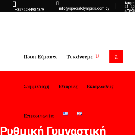
Αμφι
21, 2
info@specialolympics.com.cy
+35722449848/9
Στρό
Λευκ
Επικοινωνία
Ποιοι Είμαστε
Τι κάνουμε
Συμμετοχή
Ιστορίες
Εκδηλώσεις
Επικοινωνία
Ρυθμική Γυμναστική