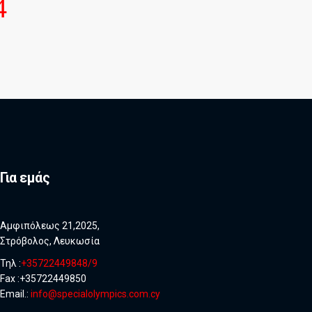
Για εμάς
Αμφιπόλεως 21,2025,
Στρόβολος, Λευκωσία
Τηλ :
+35722449848/9
Fax :+35722449850
Email.:
info@specialolympics.com.cy